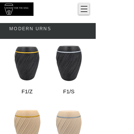
MODERN URNS
F1/Z
F1/S